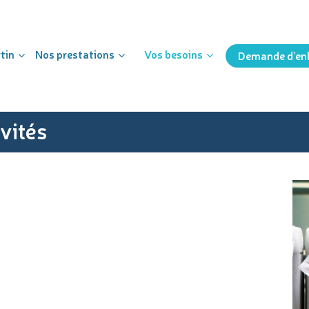
tin
Nos prestations
Vos besoins
Demande d’en
vités